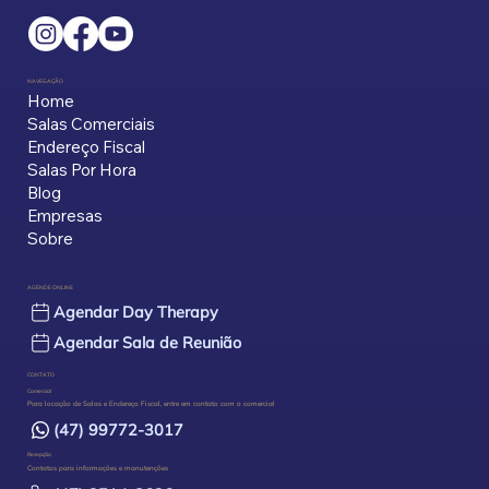
Endereço Fiscal: Para Quem é, Por Que
Importa e Como Escolher o Certo
NAVEGAÇÃO
Home
Salas Comerciais
Endereço Fiscal
Salas Por Hora
Blog
Empresas
Sobre
AGENDE ONLINE
Agendar Day Therapy
Agendar Sala de Reunião
CONTATO
Comercial
Para locação de Salas e Endereço Fiscal, entre em contato com o comercial
(47) 99772-3017
Recepção
Contatos para informações e manutenções