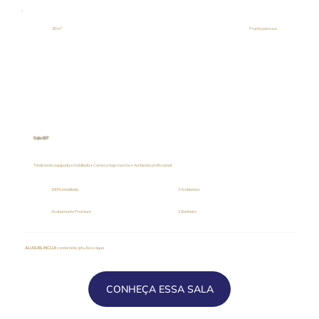
30 m²
Pronta para uso
Sala 407
Totalmente equipada e mobiliada • Comece hoje mesmo • Ambiente profissional
100% Mobiliada
2 Ambientes
Acabamento Premium
1 Banheiro
ALUGUEL INCLUI
: condomínio, iptu, lixo e água
CONHEÇA ESSA SALA