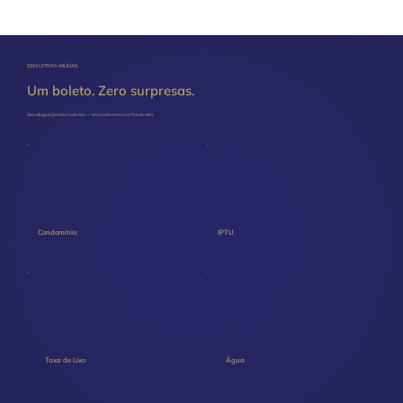
SEM LETRAS MIÚDAS
Um boleto. Zero surpresas.
Seu aluguel já inclui tudo isso — sem custo extra no fim do mês.
Condomínio
IPTU
Taxa de Lixo
Água