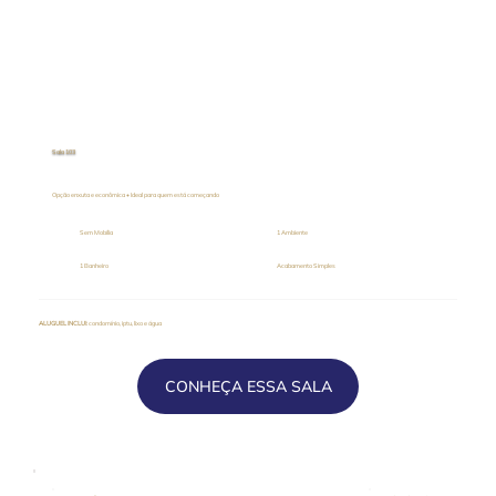
Sala 103
Opção enxuta e econômica • Ideal para quem está começando
Sem Mobília
1 Ambiente
1 Banheiro
Acabamento Simples
ALUGUEL INCLUI
: condomínio, iptu, lixo e água
CONHEÇA ESSA SALA