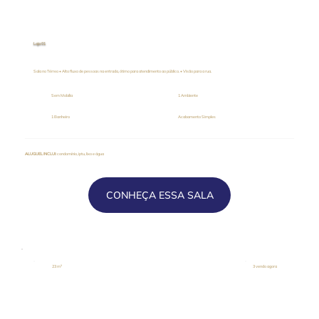
Loja 01
Sala no Térreo • Alto fluxo de pessoas na entrada, ótimo para atendimento ao público. • Visão para a rua.
Sem Mobília
1 Ambiente
1 Banheiro
Acabamento Simples
ALUGUEL INCLUI
: condomínio, iptu, lixo e água
CONHEÇA ESSA SALA
23 m²
3 vendo agora