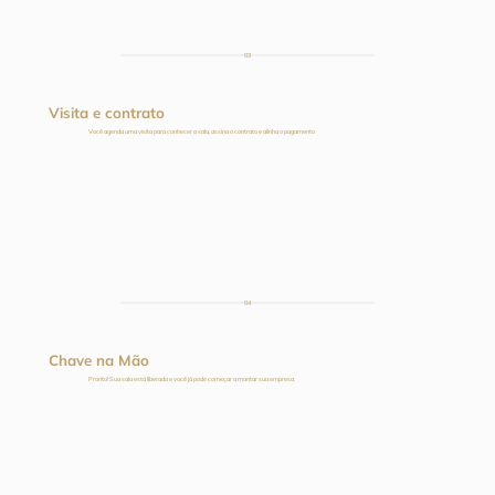
03
Visita e contrato
Você agenda uma visita para conhecer a sala, assina o contrato e alinha o pagamento
04
Chave na Mão
Pronto! Sua sala está liberada e você já pode começar a montar sua empresa.