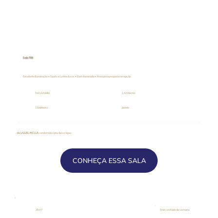
Sala 709
Excelente Iluminação • Spots e Led inclusos • Bem iluminada • Área para pequena recepção
Sem Mobília
1 Ambiente
1 Banheiro
Janela
ALUGUEL INCLUI
: condomínio, iptu, lixo e água
CONHEÇA ESSA SALA
25 m²
Mais visitada da semana