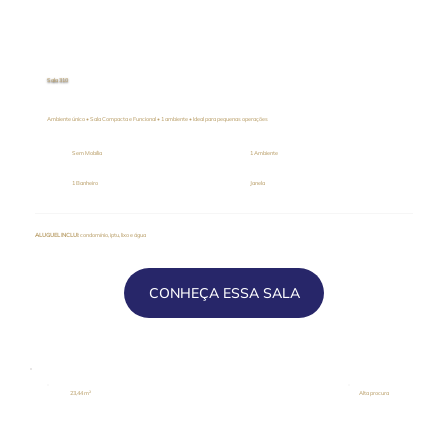
Sala 310
Ambiente único • Sala Compacta e Funcional • 1 ambiente • Ideal para pequenas operações
Sem Mobília
1 Ambiente
1 Banheiro
Janela
ALUGUEL INCLUI
: condomínio, iptu, lixo e água
CONHEÇA ESSA SALA
23,44 m²
Alta procura