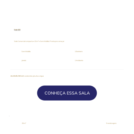
Sala 102
Sala Comercial compacta • 23 m² • Sem Mobília. Pronta pra começar
Sem Mobília
1 Banheiro
Janela
1 Ambiente
ALUGUEL INCLUI
: condomínio, iptu, lixo e água
CONHEÇA ESSA SALA
25 m²
5 vendo agora