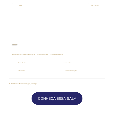
30 m²
Alta procura
Sala 207
Ambientes bem definidos • Recepção e espaço de trabalho • Excelente iluminação
Sem Mobília
2 Ambientes
1 Banheiro
Acabamento Simples
ALUGUEL INCLUI
: condomínio, iptu, lixo e água
CONHEÇA ESSA SALA