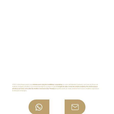
O WS Centro Empresarial é uma
referência em soluções imobiliárias corporativas
no centro de Balneário Camboriú, com mais de 20 anos de
tradição. A empresa facilita o crescimento de negócios ao oferecer desde
locação de salas comerciais anuais e endereço fiscal até espaços
privativos por hora, como salas de reunião e o exclusivo Day Therapy
para profissionais da saúde, unindo infraestrutura completa, segurança e
localização estratégica.