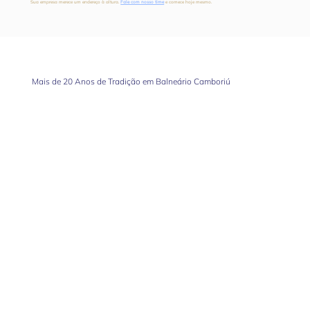
Sua empresa merece um endereço à altura.
Fale com nosso time
e comece hoje mesmo.
Mais de 20 Anos de Tradição em Balneário Camboriú