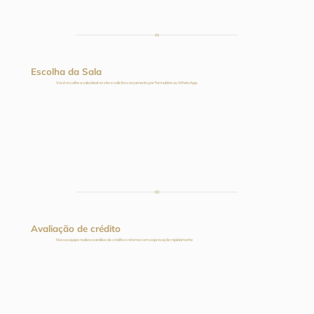
01
Escolha da Sala
Você escolhe a sala ideal no site e solicita o orçamento por formulário ou WhatsApp.
02
Avaliação de crédito
Nossa equipe realiza a análise de crédito e retorna com a aprovação rapidamente