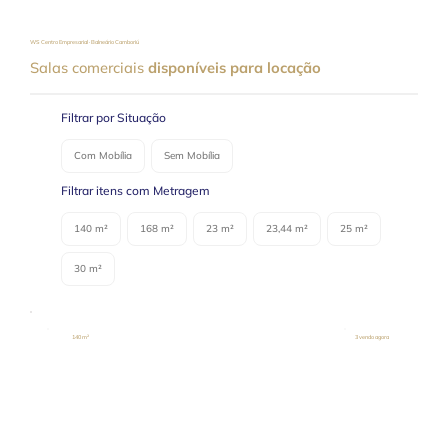
WS Centro Empresarial · Balneário Camboriú
Salas comerciais
disponíveis para locação
Filtrar por Situação
Com Mobília
Sem Mobília
Filtrar itens com Metragem
140 m²
168 m²
23 m²
23,44 m²
25 m²
30 m²
140 m²
3 vendo agora