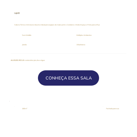
Loja 02
Sala no Térreo • Estrutura robusta • Ideal para equipes de maior porte • 2 andares • Muito Espaço • Frete para a Rua
Sem Mobília
Múltiplos Ambientes
Janela
3 Banheiros
ALUGUEL INCLUI
: condomínio, iptu, lixo e água
CONHEÇA ESSA SALA
168 m²
Fachada para rua