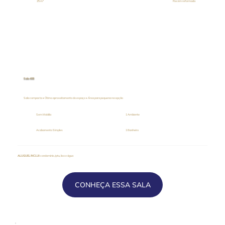
25 m²
Recém reformada
Sala 408
Sala compacta • Ótimo aproveitamento do espaço • Área para pequena recepção
Sem Mobília
1 Ambiente
Acabamento Simples
1 Banheiro
ALUGUEL INCLUI
: condomínio, iptu, lixo e água
CONHEÇA ESSA SALA