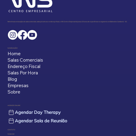
Referência em locação de salas comerciais, salas privativas e endereço fiscal, o WS Centro Empresarial possui 20 anos de experiência no segmento em Balneário Camboriú - SC.
Endereço Fiscal: Para Quem é, Por Que
Importa e Como Escolher o Certo
NAVEGAÇÃO
Home
Salas Comerciais
Endereço Fiscal
Salas Por Hora
Blog
Empresas
Sobre
AGENDE ONLINE
Agendar Day Therapy
Agendar Sala de Reunião
CONTATO
Comercial